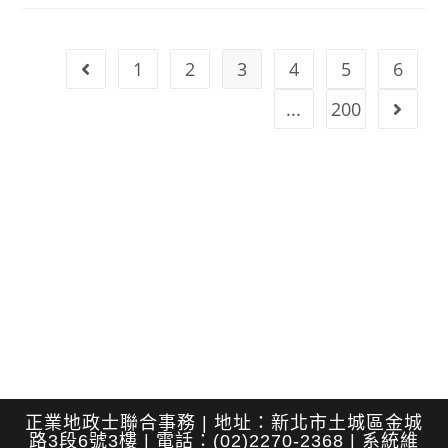
宅
申
貸
門
檻！
1
2
3
4
5
6
Go to the previous page
14
坪
老
...
200
Go to t
公
寓
靠
「這
招」
多
出
2.5
坪、
屋
主
多
賺
百
萬
元
正業地政士聯合事務 | 地址：新北市土城區金城
路3段6號3樓 | 電話：(02)2270-2368 | 系統維