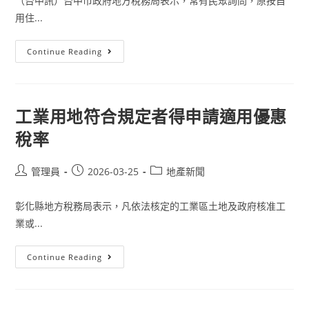
（台中訊）台中市政府地方稅務局表示，常有民眾詢問，原按自
在
這
用住...
一
步
配
Continue Reading
偶
相
互
贈
與
取
工業用地符合規定者得申請適用優惠
得
土
稅率
地，
房
屋
有
Post
Post
Post
管理員
2026-03-25
地產新聞
符
author:
published:
category:
合
自
彰化縣地方稅務局表示，凡依法核定的工業區土地及政府核准工
用
住
業或...
宅
使
用
者，
工
Continue Reading
仍
業
應
用
重
地
新
符
申
合