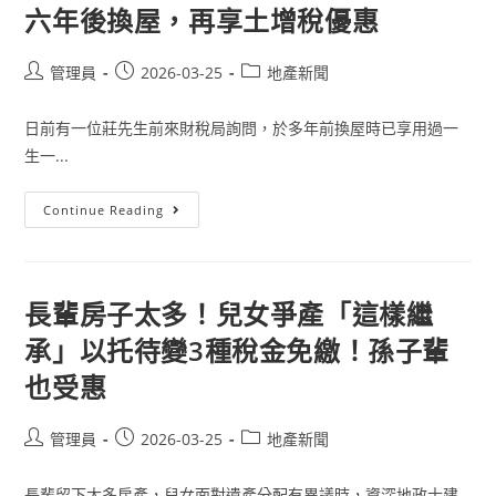
請
規
六年後換屋，再享土增稅優惠
地
定
價
者
稅
得
自
Post
Post
申
Post
管理員
2026-03-25
地產新聞
用
請
author:
published:
category:
住
適
宅
用
日前有一位莊先生前來財稅局詢問，於多年前換屋時已享用過一
用
優
地
惠
生一...
優
稅
惠
率
稅
率
六
Continue Reading
年
後
換
屋，
再
享
長輩房子太多！兒女爭產「這樣繼
土
增
承」以托待變3種稅金免繳！孫子輩
稅
優
也受惠
惠
Post
Post
Post
管理員
2026-03-25
地產新聞
author:
published:
category:
長輩留下太多房產，兒女面對遺產分配有異議時，資深地政士建