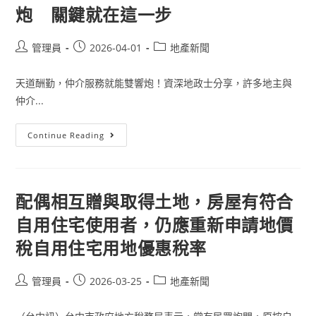
利
炮 關鍵就在這一步
息
應
自
行
Post
Post
Post
管理員
2026-04-01
地產新聞
申
author:
published:
category:
報
當
天道酬勤，仲介服務就能雙響炮！資深地政士分享，許多地主與
年
度
仲介...
個
人
綜
合
一
Continue Reading
所
封
得
通
稅
知
信
多
賺
配偶相互贈與取得土地，房屋有符合
一
筆！
自用住宅使用者，仍應重新申請地價
仲
介
稅自用住宅用地優惠稅率
成
交
雙
響
Post
Post
Post
管理員
2026-03-25
地產新聞
炮
關
author:
published:
category:
鍵
就