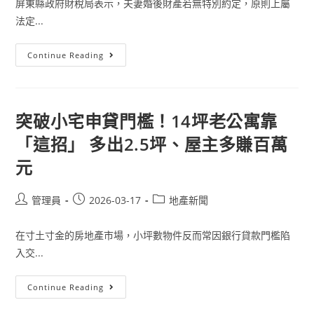
屏東縣政府財稅局表示，夫妻婚後財產若無特別約定，原則上屬
保
留
法定...
地，
移
轉
無
配
Continue Reading
免
偶
徵
行
土
使
地
剩
增
餘
值
財
突破小宅申貸門檻！14坪老公寓靠
稅
產
之
差
「這招」 多出2.5坪、屋主多賺百萬
適
額
用
分
元
配
請
求
權，
Post
Post
Post
管理員
2026-03-17
地產新聞
記
得
author:
published:
category:
申
報
在寸土寸金的房地產市場，小坪數物件反而常因銀行貸款門檻陷
土
地
入交...
增
值
稅
突
Continue Reading
破
小