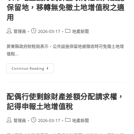
也
適
受
保留地，移轉無免徵土地增值稅之適
用
惠
土
用
地
增
值
稅
Post
Post
Post
管理員
2026-03-17
地產新聞
自
用
author:
published:
category:
住
宅
屏東縣政府財稅局表示，公共設施保留地被徵收時可免徵土地增
用
地
值稅...
優
惠
稅
以
Continue Reading
率
市
地
重
劃
方
式
配偶行使剩餘財產差額分配請求權，
計
畫
記得申報土地增值稅
取
得
之
公
Post
Post
Post
管理員
2026-03-17
地產新聞
共
author:
published:
category:
設
施