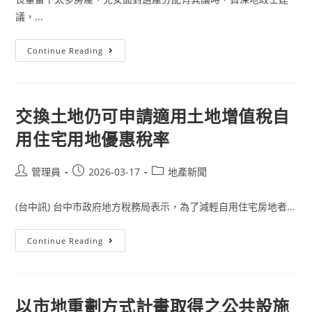
議，...
長
Continue Reading
輩
房
子
太
多！
兒
交換土地仍可申請適用土地增值稅自
女
爭
用住宅用地優惠稅率
產
「這
樣
繼
Post
Post
Post
管理員
2026-03-17
地產新聞
承」
author:
published:
category:
以
托
(台中訊) 台中市政府地方稅務局表示，為了減輕自用住宅房地者...
待
變
3
種
交
Continue Reading
稅
換
金
土
免
地
繳！
仍
孫
可
子
申
以市地重劃方式計畫取得之公共設施
輩
請