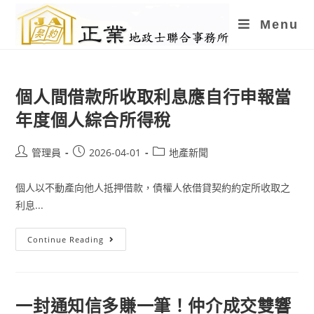
Skip
Menu
to
content
個人間借款所收取利息應自行申報當
年度個人綜合所得稅
Post
Post
Post
管理員
2026-04-01
地產新聞
author:
published:
category:
個人以不動產向他人抵押借款，債權人依借貸契約約定所收取之
利息...
個
Continue Reading
人
間
借
款
所
收
一封通知信多賺一筆！仲介成交雙響
取