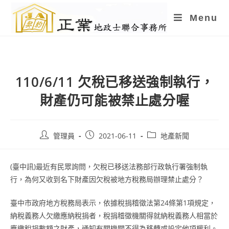
Skip
Menu
to
content
110/6/11 欠稅已移送強制執行，
財產仍可能被禁止處分喔
Post
Post
Post
管理員
2021-06-11
地產新聞
author:
published:
category:
(臺中訊)最近有民眾詢問，欠稅已移送法務部行政執行署強制執
行，為何又收到名下財產因欠稅被地方稅務局辦理禁止處分？
臺中市政府地方稅務局表示，依據稅捐稽徵法第24條第1項規定，
納稅義務人欠繳應納稅捐者，稅捐稽徵機關得就納稅義務人相當於
應繳稅捐數額之財產，通知有關機關不得為移轉或設定他項權利。