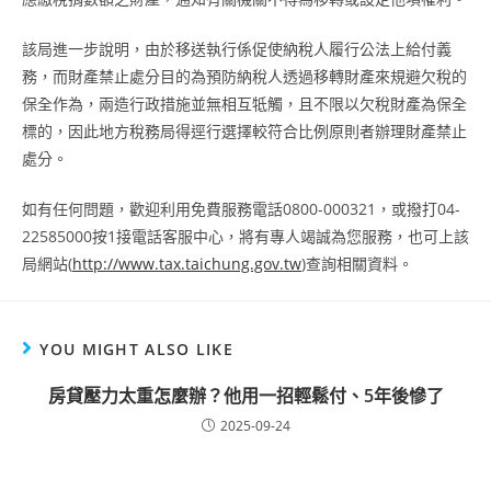
該局進一步說明，由於移送執行係促使納稅人履行公法上給付義
務，而財產禁止處分目的為預防納稅人透過移轉財產來規避欠稅的
保全作為，兩造行政措施並無相互牴觸，且不限以欠稅財產為保全
標的，因此地方稅務局得逕行選擇較符合比例原則者辦理財產禁止
處分。
如有任何問題，歡迎利用免費服務電話
0800-000321
，或撥打
04-
22585000
按
1
接電話客服中心，將有專人竭誠為您服務，也可上該
局網站
(
http://www.tax.taichung.gov.tw
)
查詢相關資料。
YOU MIGHT ALSO LIKE
房貸壓力太重怎麼辦？他用一招輕鬆付、5年後慘了
2025-09-24