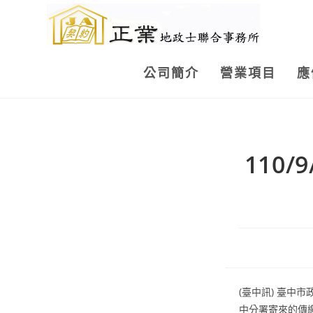
Skip
to
content
公司簡介
營業項目
應
110
(臺中訊) 臺
中分署寄來的傳