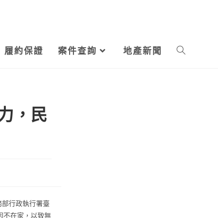
履約保證
案件查詢
地產新聞
Toggle
website
效力，民
search
務部行政執行署臺
因不在家，以致無