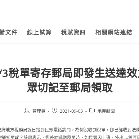
備文件
線上試算
稅賦資訊
相關網站連結
/9/3稅單寄存郵局即發生送達
眾切記至郵局領取
Post
Post
Post
管理員
2021-09-03
地產新聞
author:
published:
category:
中市政府地方稅務局近日接到民眾電話詢問，為何沒收到稅單，卻已經收到法
繳通知單呢？該局表示，郵差於遞送稅單時，如民眾因上班、外出….等原