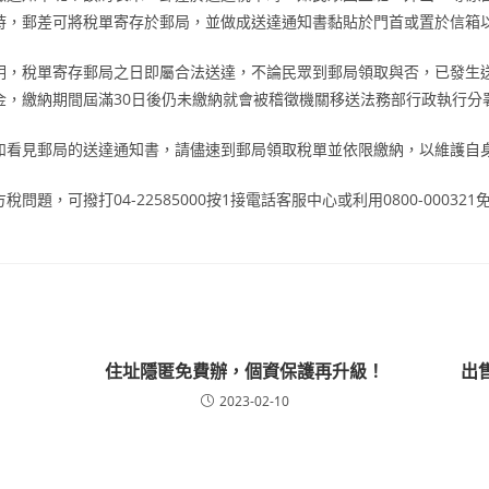
時，郵差可將稅單寄存於郵局，並做成送達通知書黏貼於門首或置於信箱
明，稅單寄存郵局之日即屬合法送達，不論民眾到郵局領取與否，已發生
金，繳納期間屆滿30日後仍未繳納就會被稽徵機關移送法務部行政執行分
如看見郵局的送達通知書，請儘速到郵局領取稅單並依限繳納，以維護自
方稅問題，可撥打
04-22585000
按
1
接電話客服中心或利用
0800-000321
住址隱匿免費辦，個資保護再升級！
出
2023-02-10