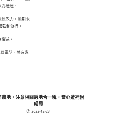
以為送達。
送達效力，逾期未
署強制執行。
身權益。
免費電話，將有專
售農地，注意相關房地合一稅，當心遭補稅
處罰
2022-12-23