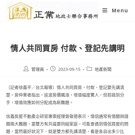
Skip
Menu
to
content
情人共同買房 付款、登記先講明
Post
Post
Post
管理員
2023-09-15
地產新聞
author:
published:
category:
〔記者徐義平／台北報導〕情人共同買房，付款、登記要先講清
楚。房仲業者指出，這波房價飆漲，增值幅度驚人，但若碰到分
手，增值效應如何分配成為新難題。
信義房屋不動產企研室專案經理曾敬德表示，情侶通常有情關與錢
關兩大難題，當雙方有共識要同組家庭，可能會遇到情侶買屋的問
題，當然最好狀況下，就是雙方都先講清楚，看是各自出多少比