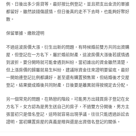
例、日後出多少房貸等，最好按比例登記，並且把支出金流的單據
都留好，雖然談錢傷感情，但日後真的走不下去時，也能夠好聚好
散。
保留單據、繳款證明
不過這波房價大漲，衍生出新的問題，有時候婚前雙方共同出資購
屋，但登記在一方名下，屬於婚前財產，這波房價大漲後若感情遇
到波折，要分開時就可能會遇到糾紛，當初誰出的資金雖然清楚，
但上漲房價的歸屬就易生糾紛，建議除資金往來證明要留底，最好
一開始連登記比例都講好，甚至還有購置預售案，但結婚後才交屋
登記，結果變成婚後共同財產，日後要是離異就得按規定去分配。
另一個常見的問題，在熱戀的階段，可能男方出錢買房子登記在女
方名下，女方認為是男生送自己的房子，不過雙方分開後，男方主
張當初只是借名登記，這時就容易出現爭議，往往只能透過訴訟去
證明，當初購置房屋的真義是贈與還是出資借名登記的關係。