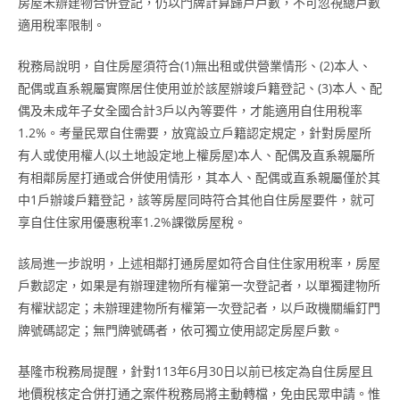
房屋未辦建物合併登記，仍以門牌計算歸戶戶數，不可忽視總戶數
適用稅率限制。
稅務局說明，自住房屋須符合(1)無出租或供營業情形、(2)本人、
配偶或直系親屬實際居住使用並於該屋辦竣戶籍登記、(3)本人、配
偶及未成年子女全國合計3戶以內等要件，才能適用自住用稅率
1.2%。考量民眾自住需要，放寬設立戶籍認定規定，針對房屋所
有人或使用權人(以土地設定地上權房屋)本人、配偶及直系親屬所
有相鄰房屋打通或合併使用情形，其本人、配偶或直系親屬僅於其
中1戶辦竣戶籍登記，該等房屋同時符合其他自住房屋要件，就可
享自住住家用優惠稅率1.2%課徵房屋稅。
該局進一步說明，上述相鄰打通房屋如符合自住住家用稅率，房屋
戶數認定，如果是有辦理建物所有權第一次登記者，以單獨建物所
有權狀認定；未辦理建物所有權第一次登記者，以戶政機關編釘門
牌號碼認定；無門牌號碼者，依可獨立使用認定房屋戶數。
基隆市稅務局提醒，針對113年6月30日以前已核定為自住房屋且
地價稅核定合併打通之案件稅務局將主動轉檔，免由民眾申請。惟