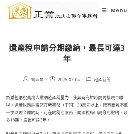
Skip
Menu
to
content
遺產稅申請分期繳納，最長可達3
年
Post
Post
Post
管理員
2025-07-04
地產新聞
author:
published:
category:
為減輕納稅義務人繳納遺產稅壓力，使其有充裕時間籌措現金繳
稅，遺產稅應納稅額在新臺幣（下同）30萬元以上，確有困難不能
一次以現金繳納時，可在納稅期限內，向國稅局申請分期繳納，最
多18期，最長可達3年。
財政部高雄國稅局說明，繼承遺產應納之遺產稅，如遺產是不動