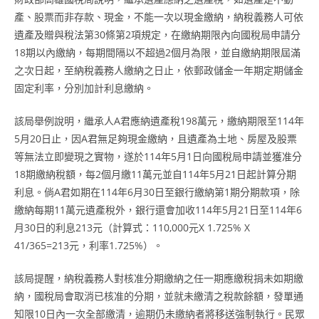
產、股票而非存款、現金，不能一次以現金繳納，納稅義務人可依
遺產及贈與稅法第30條第2項規定，在繳納期限內向國稅局申請分
18期以內繳納，每期間隔以不超過2個月為限，並自繳納期限屆滿
之次日起，至納稅義務人繳納之日止，依郵政儲金一年期定期儲金
固定利率，分別加計利息繳納。
該局舉例說明，繼承人A君應納遺產稅198萬元，繳納期限至114年
5月20日止，因A君無足夠現金繳納，且遺產為土地、房屋及股票
等無法立即變現之實物，遂於114年5月1日向國稅局申請並獲准分
18期繳納稅額，每2個月繳11萬元並自114年5月21日起計算分期
利息。倘A君如期在114年6月30日至銀行繳納第1期分期款項，除
繳納每期11萬元遺產稅外，銀行還會加收114年5月21日至114年6
月30日的利息213元（計算式：110,000元X 1.725% X
41/365=213元，利率1.725%）。
該局提醒，納稅義務人對核准分期繳納之任一期應繳稅捐未如期繳
納，國稅局會取消已核准的分期，並就未繳清之稅款餘額，發單通
知限10日內一次全部繳清，逾期仍未繳納者將移送強制執行。民眾