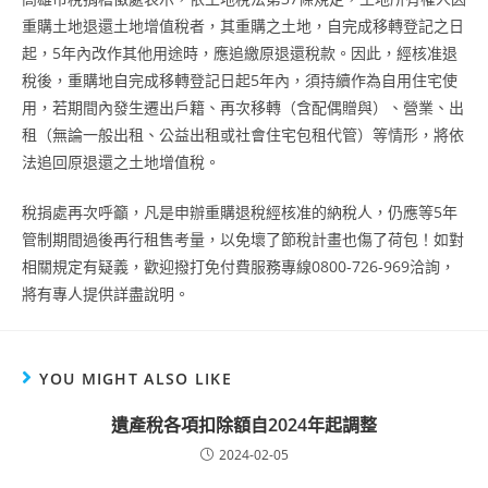
重購土地退還土地增值稅者，其重購之土地，自完成移轉登記之日
起，5年內改作其他用途時，應追繳原退還稅款。因此，經核准退
稅後，重購地自完成移轉登記日起5年內，須持續作為自用住宅使
用，若期間內發生遷出戶籍、再次移轉（含配偶贈與）、營業、出
租（無論一般出租、公益出租或社會住宅包租代管）等情形，將依
法追回原退還之土地增值稅。
稅捐處再次呼籲，凡是申辦重購退稅經核准的納稅人，仍應等5年
管制期間過後再行租售考量，以免壞了節稅計畫也傷了荷包！如對
相關規定有疑義，歡迎撥打免付費服務專線0800-726-969洽詢，
將有專人提供詳盡說明。
YOU MIGHT ALSO LIKE
遺產稅各項扣除額自2024年起調整
2024-02-05