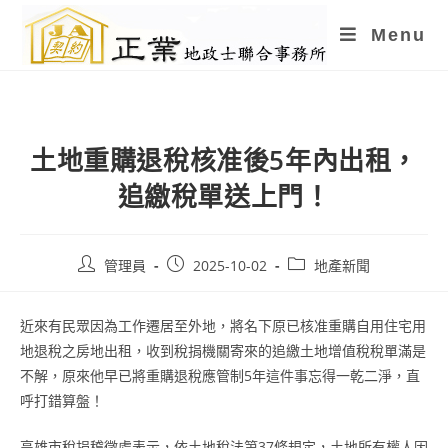
Skip
Menu
to
content
土地重購退稅核准後5年內出租，
追繳稅單送上門！
Post
Post
Post
管理員
2025-10-02
地產新聞
author:
published:
category:
近來有民眾因為工作遷居至外地，將名下原已核准重購自用住宅用
地退稅之房地出租，收到稅捐機關寄來的追繳土地增值稅稅單滿是
不解，原來他早已將重購退稅應管制5年這件事忘得一乾二淨，直
呼打錯算盤！
高雄市稅捐稽徵處表示，依土地稅法第37條規定，土地所有權人因