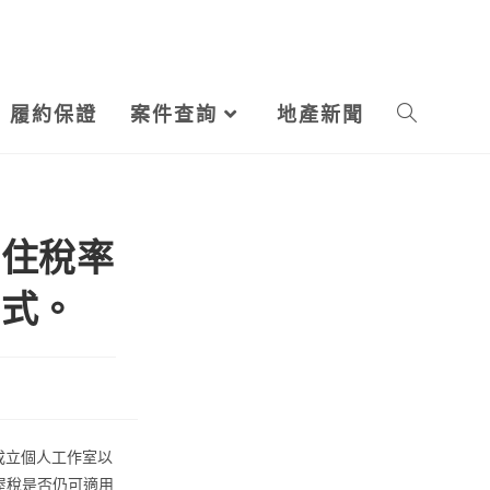
履約保證
案件查詢
地產新聞
Toggle
website
自住稅率
search
方式。
成立個人工作室以
屋稅是否仍可適用