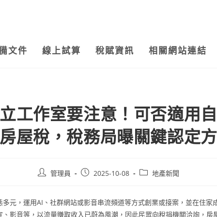
備文件
線上試算
稅賦資訊
相關網站連結
立工作室要注意！可否適用
房屋稅，稅務局曝關鍵認定
Post
Post
Post
管理員
2025-10-08
地產新聞
author:
published:
category:
態多元，運用AI、社群網站或影音串流頻道等方式創業或接案，並在住家
宣、影音等，以流量賺取收入已蔚為風潮，因此民眾向稅捐機關洽詢，房