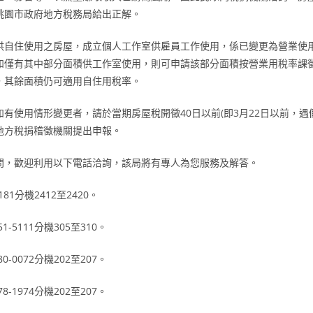
桃園市政府地方稅務局給出正解。
供自住使用之房屋，成立個人工作室供雇員工作使用，係已變更為營業使
如僅有其中部分面積供工作室使用，則可申請該部分面積按營業用稅率課
，其餘面積仍可適用自住用稅率。
有使用情形變更者，請於當期房屋稅開徵40日以前(即3月22日以前，遇
地方稅捐稽徵機關提出申報。
問，歡迎利用以下電話洽詢，該局將有專人為您服務及解答。
6181分機2412至2420。
1-5111分機305至310。
0-0072分機202至207。
8-1974分機202至207。