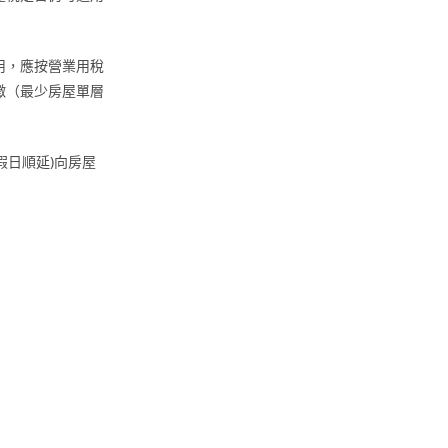
用，應按營業用稅
徵（最少房屋單層
假日順延)向房屋