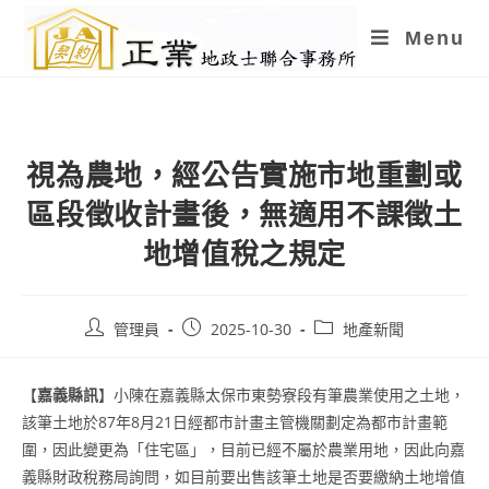
Skip
Menu
to
content
視為農地，經公告實施市地重劃或
區段徵收計畫後，無適用不課徵土
地增值稅之規定
Post
Post
Post
管理員
2025-10-30
地產新聞
author:
published:
category:
【
嘉義縣訊
】小陳在嘉義縣太保市東勢寮段有筆農業使用之土地，
該筆土地於87年8月21日經都市計畫主管機關劃定為都市計畫範
圍，因此變更為「住宅區」，目前已經不屬於農業用地，因此向嘉
義縣財政稅務局詢問，如目前要出售該筆土地是否要繳納土地增值