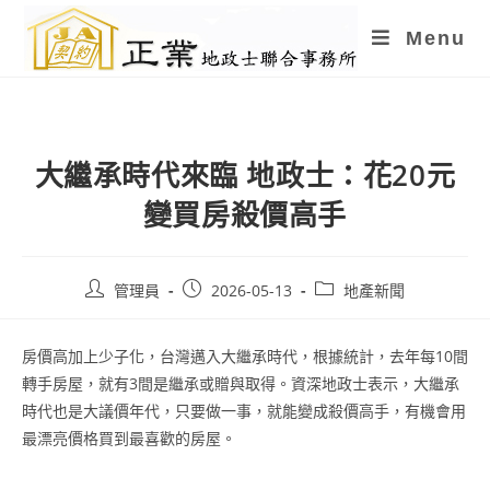
Skip
Menu
to
content
大繼承時代來臨 地政士：花20元
變買房殺價高手
Post
Post
Post
管理員
2026-05-13
地產新聞
author:
published:
category:
房價高加上少子化，台灣邁入大繼承時代，根據統計，去年每10間
轉手房屋，就有3間是繼承或贈與取得。資深地政士表示，大繼承
時代也是大議價年代，只要做一事，就能變成殺價高手，有機會用
最漂亮價格買到最喜歡的房屋。