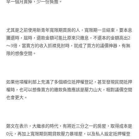
早一個月賣掉，少一份負擔。
尤其是之前使用新青年寬限期買房的人，寬限期一旦結束，要本息
攤還時，屆時，還款金額可能比原來只繳息，不還本的金額高出2
～3倍，當賣方的收入抓襟見肘時，就成了買方的議價神器，有無
限的想像空間。
如果他項權利部上充滿了多個順位抵押權登記，甚至發現民間抵押
權時，也可以想像賣方的繳款負擔應該是壓力山大，相對議價空間
也會更大。
鄭文在表示，大繼承的時代，有將近三分之一的房屋，取得成本是
0元，再加上寬限期到期貸款壓力暴增屋，以及私人設定抵押權登