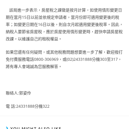
該局進一步表示，房屋稅之課徵是按月計算，如使用情形變更日
期在當月15日以前並依規定申請者，當月份即可適用變更後的稅
率；如變更日期在16日以後，則自次月起適用變更後稅率。因此，
納稅人要節省房屋稅，應於房屋使用情形變更時，趕快申請房屋稅
改課，以維護自己的租稅權益。
如果您還有任何疑問，或其他稅務問題想要進ㄧ步了解，歡迎撥打
免付費服務電話0800-306969，或(02)24331888分機303至317，
將有專人會竭誠為您服務解答。
聯絡人:郭姿伶
電 話:24331888分機322
YOU MIGHT ALSO LIKE