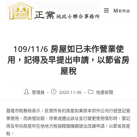
Skip
Menu
to
content
109/11/6 房屋如已未作營業使
用，記得及早提出申請，以節省房
屋稅
Post
Post
Post
管理員
2020-11-06
地產新聞
author:
published:
category:
基隆市稅務局表示，民眾所有的房屋如果原本供作公司行號登記營
業使用，而商號註銷、停業或遷出該址並已變更使用情形時，要記
得及早向房屋所在地地方稅捐稽徵機關提出改課申請，以節省房屋
稅。