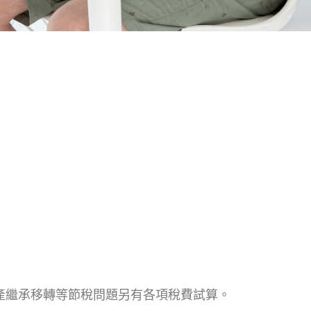
產繼承移轉等節稅問題另有各項稅費試算。