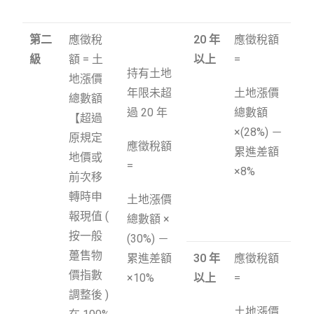
第二
應徵稅
20
年
應徵稅額
級
額 = 土
以上
=
持有土地
地漲價
年限未超
土地漲價
總數額
過 20 年
總數額
【超過
×(28%) －
原規定
應徵稅額
累進差額
地價或
=
×8%
前次移
轉時申
土地漲價
報現值 (
總數額 ×
按一般
(30%) －
躉售物
累進差額
30
年
應徵稅額
價指數
×10%
以上
=
調整後 )
土地漲價