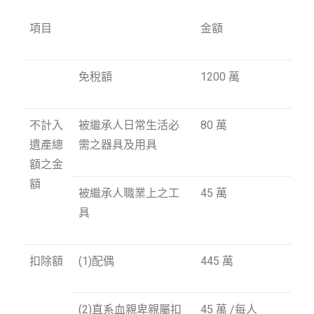
項目
金額
免稅額
1200 萬
不計入
被繼承人日常生活必
80 萬
遺產總
需之器具及用具
額之金
額
被繼承人職業上之工
45 萬
具
扣除額
(1)配偶
445 萬
(2)直系血親卑親屬扣
45 萬 /每人