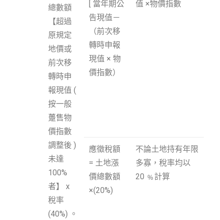
[ 當年期公
值 ×物價指數
總數額
告現值－
【超過
（前次移
原規定
轉時申報
地價或
現值 × 物
前次移
價指數）
轉時申
報現值 (
按一般
躉售物
價指數
調整後 )
應徵稅額
不論土地持有年限
未達
= 土地漲
多寡，稅率均以
100%
價總數額
20 ﹪計算
者】 x
×(20%)
稅率
(40%) 。