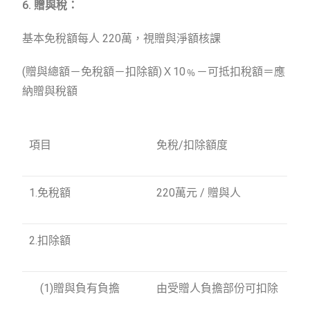
6. 贈與稅：
基本免稅額每人 220萬，視贈與淨額核課
(贈與總額－免稅額－扣除額)Ｘ10﹪－可抵扣稅額＝應
納贈與稅額
項目
免稅/扣除額度
1.免稅額
220萬元 / 贈與人
2.扣除額
(1)贈與負有負擔
由受贈人負擔部份可扣除