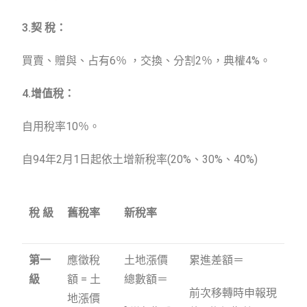
3.契 稅：
買賣、贈與、占有6％ ，交換、分割2％，典權4%。
4.增值稅：
自用稅率10％。
自94年2月1日起依土增新稅率(20%、30%、40%)
稅
級
舊稅率
新稅率
第一
應徵稅
土地漲價
累進差額＝
級
額 = 土
總數額＝
前次移轉時申報現
地漲價