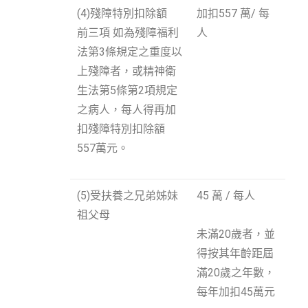
(4)殘障特別扣除額
加扣557 萬/ 每
前三項 如為殘障福利
人
法第3條規定之重度以
上殘障者，或精神衛
生法第5條第2項規定
之病人，每人得再加
扣殘障特別扣除額
557萬元。
(5)受扶養之兄弟姊妹
45 萬 / 每人
祖父母
未滿20歲者，並
得按其年齡距屆
滿20歲之年數，
每年加扣45萬元