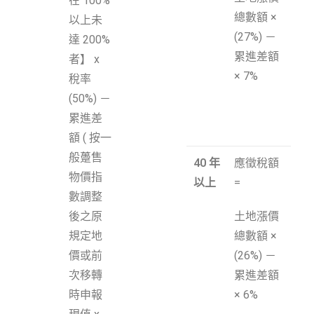
在 100%
總數額 ×
以上未
(27%) －
達 200%
累進差額
者】 x
× 7%
稅率
(50%) －
累進差
額 ( 按一
般躉售
40
年
應徵稅額
物價指
以上
=
數調整
後之原
土地漲價
規定地
總數額 ×
價或前
(26%) －
次移轉
累進差額
時申報
× 6%