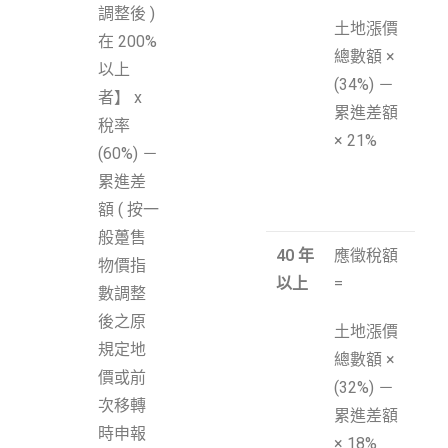
調整後 )
土地漲價
在 200%
總數額 ×
以上
(34%) －
者】 x
累進差額
稅率
× 21%
(60%) －
累進差
額 ( 按一
般躉售
40
年
應徵稅額
物價指
以上
=
數調整
後之原
土地漲價
規定地
總數額 ×
價或前
(32%) －
次移轉
累進差額
時申報
× 18%