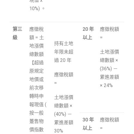
現值 x
10%) 。
第三
應徵稅
20
年
應徵稅額
級
額 = 土
以上
=
持有土地
地漲價
年限未超
土地漲價
總數額
過 20 年
總數額 ×
【超過
(36%) －
原規定
應徵稅額
累進差額
地價或
=
× 24%
前次移
轉時申
土地漲價
報現值 (
總數額 ×
按一般
(40%) －
30
年
應徵稅額
躉售物
累進差額
以上
=
價指數
30%